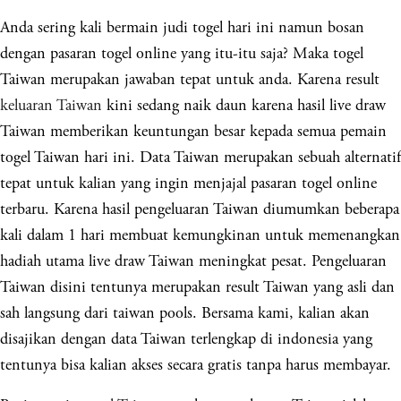
Anda sering kali bermain judi togel hari ini namun bosan
dengan pasaran togel online yang itu-itu saja? Maka togel
Taiwan merupakan jawaban tepat untuk anda. Karena result
keluaran Taiwan
kini sedang naik daun karena hasil live draw
Taiwan memberikan keuntungan besar kepada semua pemain
togel Taiwan hari ini. Data Taiwan merupakan sebuah alternatif
tepat untuk kalian yang ingin menjajal pasaran togel online
terbaru. Karena hasil pengeluaran Taiwan diumumkan beberapa
kali dalam 1 hari membuat kemungkinan untuk memenangkan
hadiah utama live draw Taiwan meningkat pesat. Pengeluaran
Taiwan disini tentunya merupakan result Taiwan yang asli dan
sah langsung dari taiwan pools. Bersama kami, kalian akan
disajikan dengan data Taiwan terlengkap di indonesia yang
tentunya bisa kalian akses secara gratis tanpa harus membayar.