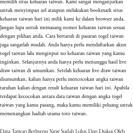
memilih situs keluaran taiwan. Kami sangat menganjurkan
untuk menyimpan url ataupun melakukan bookmark situs
keluaran taiwan hari ini milik kami ke dalam browser anda.
Jangan lupa untuk memasang nomor keluaran taiwan sesuai
dengan pilihan anda. Cara bertaruh di pasaran togel taiwan
juga sangatlah mudah. Anda hanya perlu mendaftarkan akun
togel taiwan lalu menginput no keluaran taiwan yang kamu
inginkan. Selanjutnya anda hanya perlu menunggu hasil live
draw taiwan di umumkan. Setelah keluaran live draw taiwan
diumumkan, kalian hanya perlu mencocokan angka taiwan
taruhan kalian dengan result keluaran taiwan hari ini. Apabila
terdapat kecocokan antara data taiwan dengan angka togel
taiwan yang kamu pasang, maka kamu memiliki peluang untuk
memenangkan hadiah utama toto taiwan.
Data Taiwan Berlisensi Yang Sudah Lulus Dan Diakui Oleh