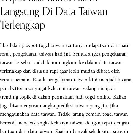
Langsung Di Data Taiwan
Terlengkap
Hasil dari jackpot togel taiwan tentunya didapatkan dari hasil
result
pengeluaran taiwan
hari ini. Semua angka pengeluaran
taiwan tersebut sudah kami rangkum ke dalam data taiwan
terlengkap dan disusun rapi agar lebih mudah dibaca oleh
semua pemain. Result pengeluaran taiwan kini menjadi incaran
para bettor mengingat keluaran taiwan sedang menjadi
trending topik di dalam permainan judi togel online. Kalian
juga bisa menyusun angka prediksi taiwan yang jitu jika
menggunakan data taiwan. Tidak jarang pemain togel taiwan
berhasil menebak angka keluaran taiwan dengan tepat dengan
bantuan dari data taiwan. Saat ini banyak sekali situs-situs di